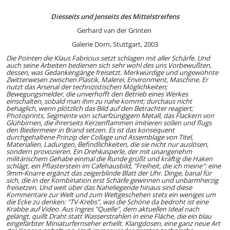
Diesseits und Jenseits des Mittelstreifens
Gerhard van der Grinten
Galerie Dorn, Stuttgart, 2003
Die Pointen die Klaus Fabricius setzt schlagen mit aller Schärfe. Und
auch seine Arbeiten bedienen sich sehr wohl des uns Vorbewußten,
dessen, was Gedankengänge freisetzt. Merkwürdige und ungewohnte
Zwitterwesen zwischen Plastik, Malerei, Environment, Maschine. Er
nutzt das Arsenal der technizistischen Möglichkeiten;
Bewegungsmelder, die unverhofft den Betrieb eines Werkes
einschalten, sobald man ihm zu nahe kommt; durchaus nicht
behaglich, wenn plötzlich das Bild auf den Betrachter reagiert;
Photoprints, Segmente von scharfzüngigem Metall, das Flackern von
Glühbirnen, die ihrerseits Kerzenflammen imitieren sollen und flugs
den Biedermeier in Brand setzen. Es ist das konsequent
durchgehaltene Prinzip der Collage und Assemblage von Titel,
Materialien, Ladungen, Befindlichkeiten, die sie nicht nur auslösen,
sondern provozieren. Ein Drehkasperle, der mit unangenehm
militärischem Gehabe einmal die Runde grüßt und kräftig die Haken
schlägt, ein Pflasterstein im Cafehausbild, "Freiheit, die ich meine": eine
9mm-Knarre ergänzt das zeigerblinde Blatt der Uhr. Dinge, banal für
sich, die in der Kombination erst Schärfe gewinnen und unbarmherzig
freisetzen. Und weit über das Naheliegende hinaus sind diese
Kommentare zur Welt und zum Weltgeschehen stets ein weniges um
die Ecke zu denken: "TV-Krebs", was die Schöne da bedroht ist eine
Krabbe auf Video. Aus Ingres "Quelle", dem aktuellen Ideal nach
gelängt, quillt Draht statt Wasserstrahlen in eine Fläche, die ein blau
eingefärbter Miniaturfernseher erhellt. Klangdosen, eine ganz neue Art